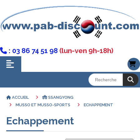
: 03 86 74 51 98
(lun-ven 9h-18h)

ACCUEIL
SSANGYONG
MUSSO ET MUSSO-SPORTS
ECHAPPEMENT
Echappement