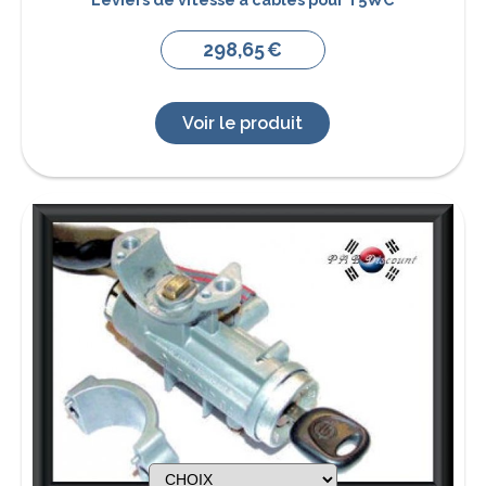
298,65
€
Voir le produit