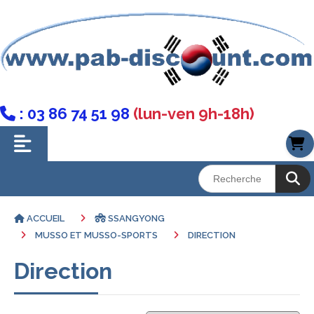
: 03 86 74 51 98
(lun-ven 9h-18h)

ACCUEIL
SSANGYONG
MUSSO ET MUSSO-SPORTS
DIRECTION
Direction