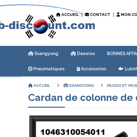
ACCUEIL
CONTACT
MON C
Ssangyong
Daewoo
BONNES AFFA
Pneumatiques
Accessoires
Lubrif
ACCUEIL
SSANGYONG
MUSSO ET MU
Cardan de colonne de 