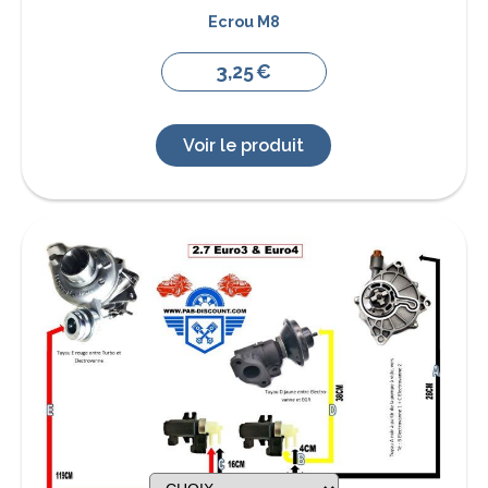
Ecrou M8
3,25
€
Voir le produit