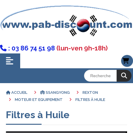
: 03 86 74 51 98
(lun-ven 9h-18h)

ACCUEIL
SSANGYONG
REXTON
MOTEUR ET EQUIPEMENT
FILTRES À HUILE
Filtres à Huile