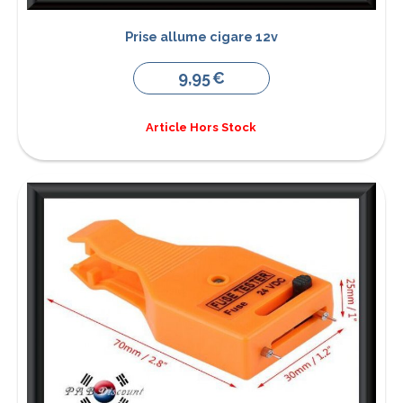
Prise allume cigare 12v
9,95
€
Article Hors Stock