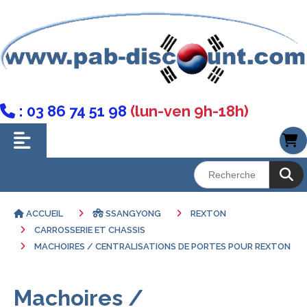
: 03 86 74 51 98
(lun-ven 9h-18h)

ACCUEIL
SSANGYONG
REXTON
CARROSSERIE ET CHASSIS
MACHOIRES / CENTRALISATIONS DE PORTES POUR REXTON
Machoires /