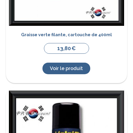
Graisse verte filante, cartouche de 400ml
13,80
€
Voir le produit