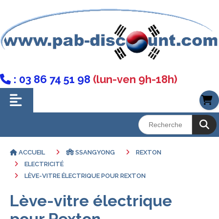
: 03 86 74 51 98
(lun-ven 9h-18h)

ACCUEIL
SSANGYONG
REXTON
ELECTRICITÉ
LÈVE-VITRE ÉLECTRIQUE POUR REXTON
Lève-vitre électrique
pour Rexton