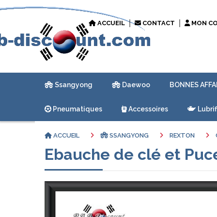
ACCUEIL
CONTACT
MON C
Ssangyong
Daewoo
BONNES AFFA
Pneumatiques
Accessoires
Lubrif
ACCUEIL
SSANGYONG
REXTON
Ebauche de clé et Puc