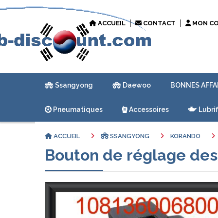
ACCUEIL
CONTACT
MON C
Ssangyong
Daewoo
BONNES AFFA
Pneumatiques
Accessoires
Lubrif
ACCUEIL
SSANGYONG
KORANDO
Bouton de réglage des