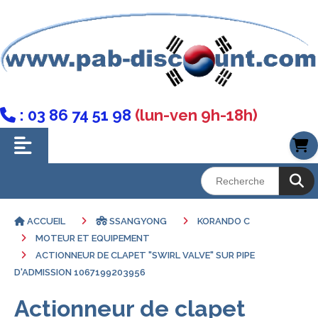
: 03 86 74 51 98
(lun-ven 9h-18h)

ACCUEIL
SSANGYONG
KORANDO C
MOTEUR ET EQUIPEMENT
ACTIONNEUR DE CLAPET "SWIRL VALVE" SUR PIPE
D'ADMISSION 1067199203956
Actionneur de clapet