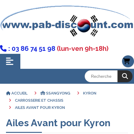
: 03 86 74 51 98
(lun-ven 9h-18h)

ACCUEIL
SSANGYONG
KYRON
CARROSSERIE ET CHASSIS
AILES AVANT POUR KYRON
Ailes Avant pour Kyron