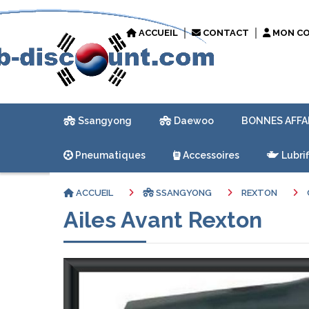
ACCUEIL
CONTACT
MON C
Ssangyong
Daewoo
BONNES AFFA
Pneumatiques
Accessoires
Lubrif
ACCUEIL
SSANGYONG
REXTON
Ailes Avant Rexton