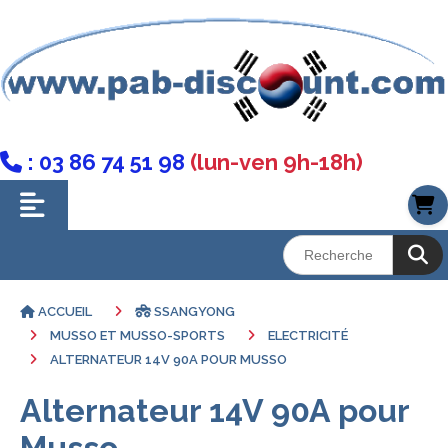
: 03 86 74 51 98
(lun-ven 9h-18h)

ACCUEIL
SSANGYONG
MUSSO ET MUSSO-SPORTS
ELECTRICITÉ
ALTERNATEUR 14V 90A POUR MUSSO
Alternateur 14V 90A pour
Musso