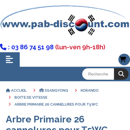
: 03 86 74 51 98
(lun-ven 9h-18h)

ACCUEIL
SSANGYONG
KORANDO
BOITE DE VITESSE
ARBRE PRIMAIRE 26 CANNELURES POUR T5WC
Arbre Primaire 26
cannelures pour T5WC