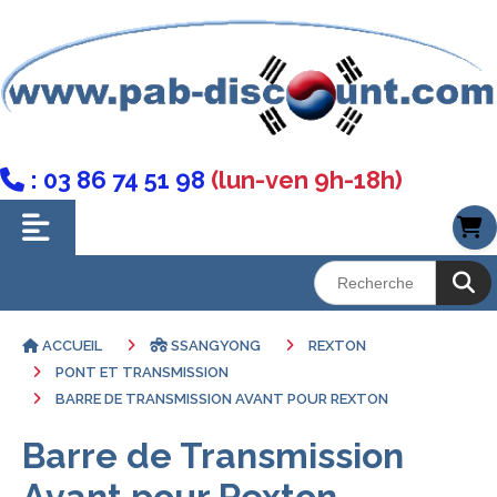
: 03 86 74 51 98
(lun-ven 9h-18h)

ACCUEIL
SSANGYONG
REXTON
PONT ET TRANSMISSION
BARRE DE TRANSMISSION AVANT POUR REXTON
Barre de Transmission
Avant pour Rexton