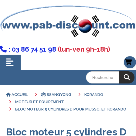
: 03 86 74 51 98
(lun-ven 9h-18h)

ACCUEIL
SSANGYONG
KORANDO
MOTEUR ET EQUIPEMENT
BLOC MOTEUR 5 CYLINDRES D POUR MUSSO, ET KORANDO
Bloc moteur 5 cylindres D