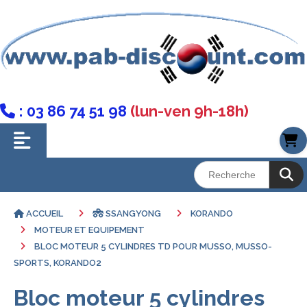
: 03 86 74 51 98
(lun-ven 9h-18h)

ACCUEIL
SSANGYONG
KORANDO
MOTEUR ET EQUIPEMENT
BLOC MOTEUR 5 CYLINDRES TD POUR MUSSO, MUSSO-
SPORTS, KORANDO2
Bloc moteur 5 cylindres