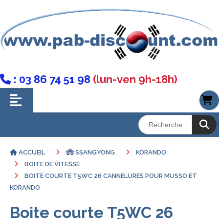
: 03 86 74 51 98
(lun-ven 9h-18h)

ACCUEIL
SSANGYONG
KORANDO
BOITE DE VITESSE
BOITE COURTE T5WC 26 CANNELURES POUR MUSSO ET
KORANDO
Boite courte T5WC 26