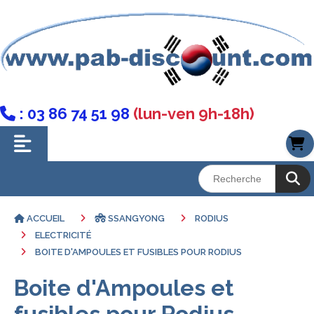
: 03 86 74 51 98
(lun-ven 9h-18h)

ACCUEIL
SSANGYONG
RODIUS
ELECTRICITÉ
BOITE D'AMPOULES ET FUSIBLES POUR RODIUS
Boite d'Ampoules et
fusibles pour Rodius