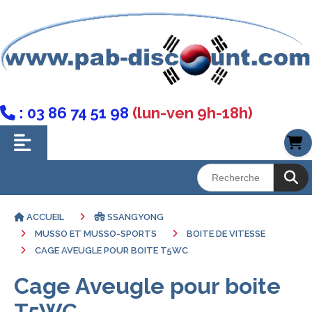
: 03 86 74 51 98
(lun-ven 9h-18h)

ACCUEIL
SSANGYONG
MUSSO ET MUSSO-SPORTS
BOITE DE VITESSE
CAGE AVEUGLE POUR BOITE T5WC
Cage Aveugle pour boite
T5WC