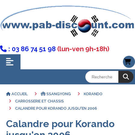
: 03 86 74 51 98
(lun-ven 9h-18h)

ACCUEIL
SSANGYONG
KORANDO
CARROSSERIE ET CHASSIS
CALANDRE POUR KORANDO JUSQU'EN 2006
Calandre pour Korando
jusqu'en 2006