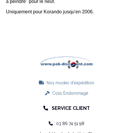
à peindre" pour le neuf.
Uniquement pour Korando jusqu'en 2006.
Nos modes d'expédition

Colis Endommagé

SERVICE CLIENT

: 03 86 74 51 98
