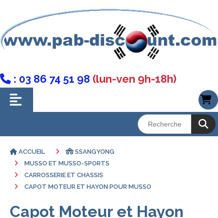
: 03 86 74 51 98
(lun-ven 9h-18h)

ACCUEIL
SSANGYONG
MUSSO ET MUSSO-SPORTS
CARROSSERIE ET CHASSIS
CAPOT MOTEUR ET HAYON POUR MUSSO
Capot Moteur et Hayon