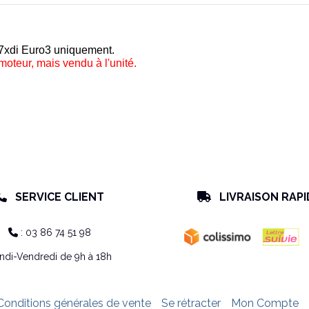
7xdi E
uro3 uniquement.
 moteur, mais vendu à l'unité.
SERVICE CLIENT
LIVRAISON RAPI


: 03 86 74 51 98

ndi-Vendredi de 9h à 18h
Conditions générales de vente
Se rétracter
Mon Compte