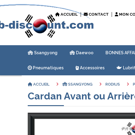
ACCUEIL
CONTACT
MON C
Ssangyong
Daewoo
BONNES AFFA
Pneumatiques
Accessoires
Lubrif
ACCUEIL
SSANGYONG
RODIUS
Cardan Avant ou Arriè