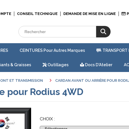
OMPTE
CONSEIL TECHNIQUE
DEMANDE DE MISE EN LIGNE
P
IRES
CEINTURES Pour Autres Marques
TRANSPORT 
iants & Graisses
Outillages
Docs D'Atelier
AC
PONT ET TRANSMISSION
CARDAN AVANT OU ARRIÈRE POUR ROD
re pour Rodius 4WD
CHOIX :