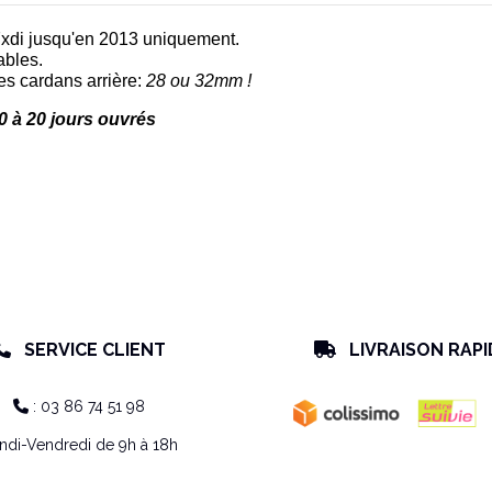
.7xdi jusqu'en 2013 uniquement.
ables.
es cardans arrière:
28 ou 32mm !
0 à 20 jours ouvrés
SERVICE CLIENT
LIVRAISON RAPI


: 03 86 74 51 98

ndi-Vendredi de 9h à 18h