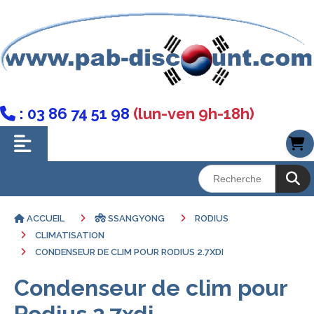
: 03 86 74 51 98
(lun-ven 9h-18h)

ACCUEIL
SSANGYONG
RODIUS
CLIMATISATION
CONDENSEUR DE CLIM POUR RODIUS 2.7XDI
Condenseur de clim pour
Rodius 2.7xdi