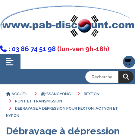
: 03 86 74 51 98
(lun-ven 9h-18h)

ACCUEIL
SSANGYONG
REXTON
PONT ET TRANSMISSION
DÉBRAYAGE À DÉPRESSION POUR REXTON, ACTYON ET
KYRON
Débrayage à dépression