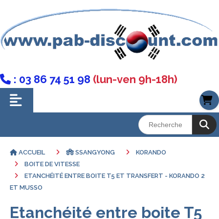
: 03 86 74 51 98
(lun-ven 9h-18h)

ACCUEIL
SSANGYONG
KORANDO
BOITE DE VITESSE
ETANCHÉITÉ ENTRE BOITE T5 ET TRANSFERT - KORANDO 2
ET MUSSO
Etanchéité entre boite T5