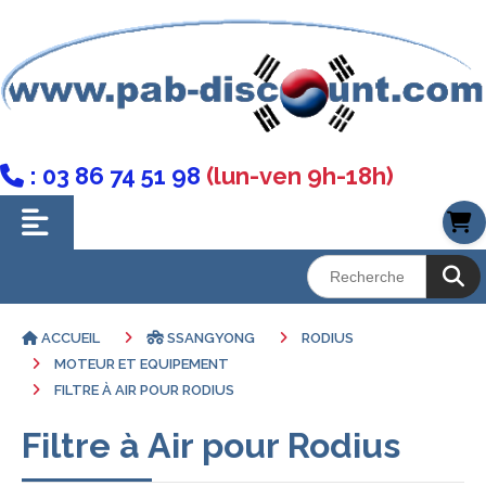
: 03 86 74 51 98
(lun-ven 9h-18h)

ACCUEIL
SSANGYONG
RODIUS
MOTEUR ET EQUIPEMENT
FILTRE À AIR POUR RODIUS
Filtre à Air pour Rodius