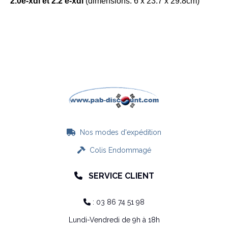
2.0e-xdi et 2.2 e-xdi
(dimensions: 6 x 23.7 x 29.8cm)
Nos modes d'expédition

Colis Endommagé

SERVICE CLIENT

: 03 86 74 51 98

Lundi-Vendredi de 9h à 18h