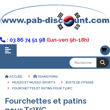
: 03 86 74 51 98
(lun-ven 9h-18h)

ACCUEIL
SSANGYONG
MUSSO ET MUSSO-SPORTS
BOITE DE VITESSE
FOURCHETTES ET PATINS POUR T5WC
Fourchettes et patins
pour T5WC