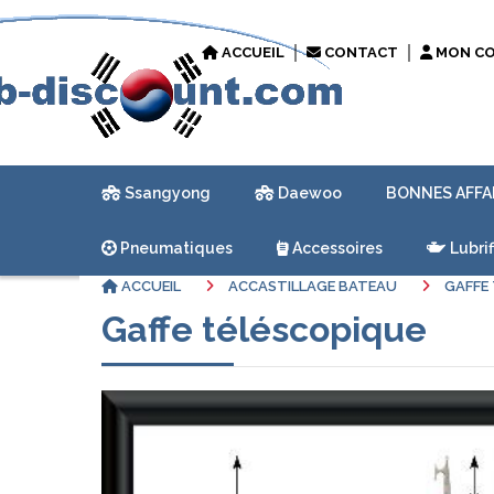
ACCUEIL
CONTACT
MON C
Ssangyong
Daewoo
BONNES AFFA
Pneumatiques
Accessoires
Lubrif
ACCUEIL
ACCASTILLAGE BATEAU
GAFFE
Gaffe téléscopique