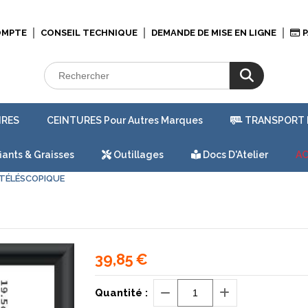
OMPTE
CONSEIL TECHNIQUE
DEMANDE DE MISE EN LIGNE
P
IRES
CEINTURES Pour Autres Marques
TRANSPORT 
iants & Graisses
Outillages
Docs D'Atelier
AC
 TÉLÉSCOPIQUE
39,85
€
Quantité :