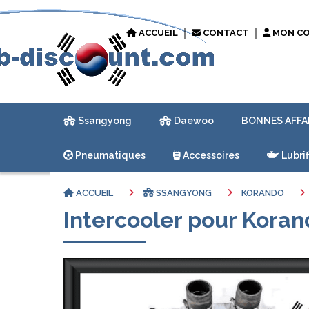
ACCUEIL
CONTACT
MON C
Ssangyong
Daewoo
BONNES AFFA
Pneumatiques
Accessoires
Lubrif
ACCUEIL
SSANGYONG
KORANDO
Intercooler pour Koran