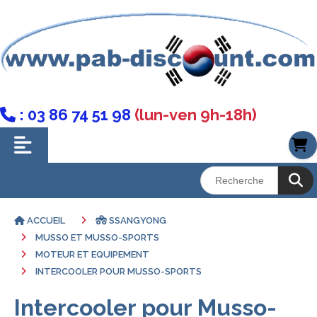
: 03 86 74 51 98
(lun-ven 9h-18h)

ACCUEIL
SSANGYONG
MUSSO ET MUSSO-SPORTS
MOTEUR ET EQUIPEMENT
INTERCOOLER POUR MUSSO-SPORTS
Intercooler pour Musso-