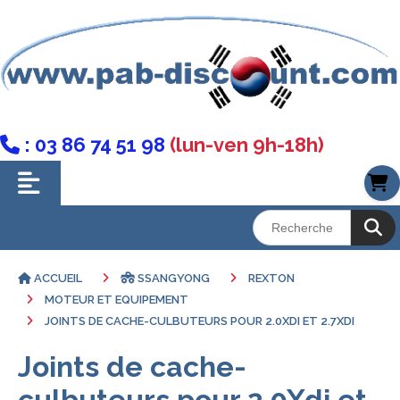
: 03 86 74 51 98
(lun-ven 9h-18h)

ACCUEIL
SSANGYONG
REXTON
MOTEUR ET EQUIPEMENT
JOINTS DE CACHE-CULBUTEURS POUR 2.0XDI ET 2.7XDI
Joints de cache-
culbuteurs pour 2.0Xdi et