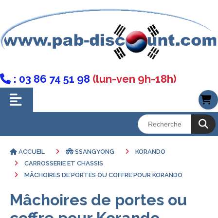
: 03 86 74 51 98
(lun-ven 9h-18h)

ACCUEIL
SSANGYONG
KORANDO
CARROSSERIE ET CHASSIS
MÂCHOIRES DE PORTES OU COFFRE POUR KORANDO
Mâchoires de portes ou
coffre pour Korando