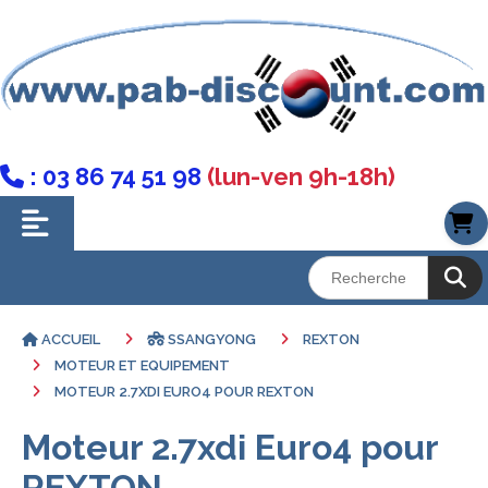
: 03 86 74 51 98
(lun-ven 9h-18h)

ACCUEIL
SSANGYONG
REXTON
MOTEUR ET EQUIPEMENT
MOTEUR 2.7XDI EURO4 POUR REXTON
Moteur 2.7xdi Euro4 pour
REXTON