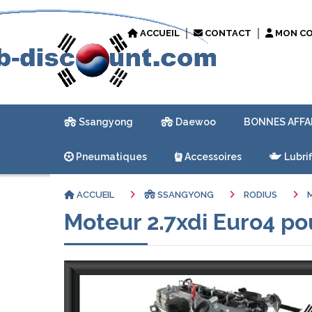
ACCUEIL
CONTACT
MON C
Ssangyong
Daewoo
BONNES AFFA
Pneumatiques
Accessoires
Lubrif
ACCUEIL
SSANGYONG
RODIUS
Moteur 2.7xdi Euro4 p