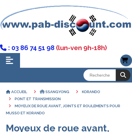
: 03 86 74 51 98
(lun-ven 9h-18h)

ACCUEIL
SSANGYONG
KORANDO
PONT ET TRANSMISSION
MOYEUX DE ROUE AVANT, JOINTS ET ROULEMENTS POUR
MUSSO ET KORANDO
Moyeux de roue avant,