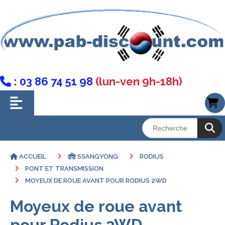
: 03 86 74 51 98
(lun-ven 9h-18h)

ACCUEIL
SSANGYONG
RODIUS
PONT ET TRANSMISSION
MOYEUX DE ROUE AVANT POUR RODIUS 2WD
Moyeux de roue avant
pour Rodius 2WD