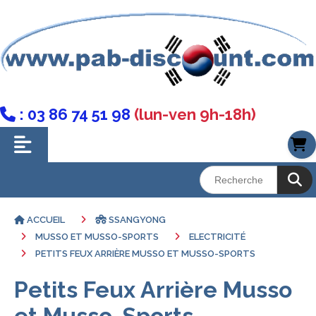
: 03 86 74 51 98
(lun-ven 9h-18h)

ACCUEIL
SSANGYONG
MUSSO ET MUSSO-SPORTS
ELECTRICITÉ
PETITS FEUX ARRIÈRE MUSSO ET MUSSO-SPORTS
Petits Feux Arrière Musso
et Musso-Sports