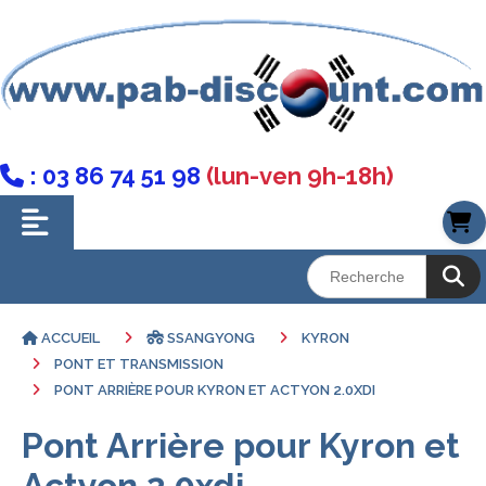
: 03 86 74 51 98
(lun-ven 9h-18h)

ACCUEIL
SSANGYONG
KYRON
PONT ET TRANSMISSION
PONT ARRIÈRE POUR KYRON ET ACTYON 2.0XDI
Pont Arrière pour Kyron et
Actyon 2.0xdi