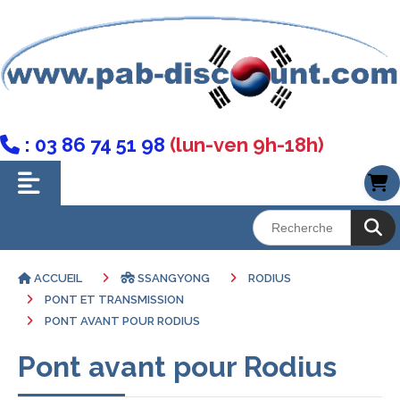
: 03 86 74 51 98
(lun-ven 9h-18h)

ACCUEIL
SSANGYONG
RODIUS
PONT ET TRANSMISSION
PONT AVANT POUR RODIUS
Pont avant pour Rodius