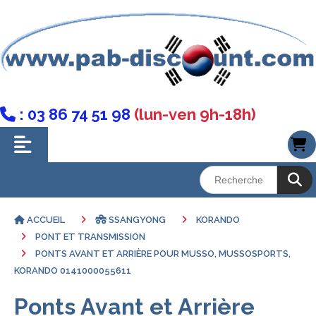
: 03 86 74 51 98
(lun-ven 9h-18h)

ACCUEIL
SSANGYONG
KORANDO
PONT ET TRANSMISSION
PONTS AVANT ET ARRIÈRE POUR MUSSO, MUSSOSPORTS,
KORANDO 0141000055611
Ponts Avant et Arrière