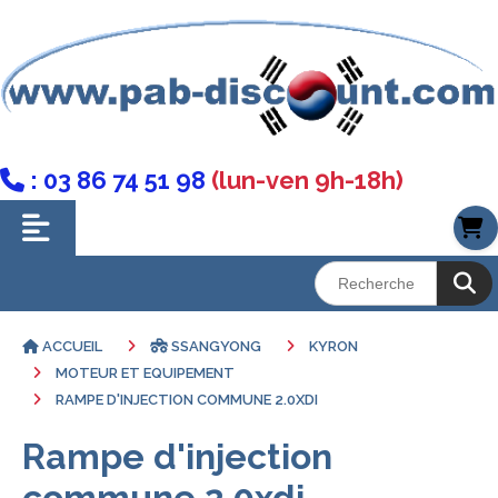
: 03 86 74 51 98
(lun-ven 9h-18h)

ACCUEIL
SSANGYONG
KYRON
MOTEUR ET EQUIPEMENT
RAMPE D'INJECTION COMMUNE 2.0XDI
Rampe d'injection
commune 2.0xdi