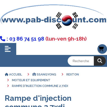
: 03 86 74 51 98
(lun-ven 9h-18h)

ACCUEIL
SSANGYONG
REXTON
MOTEUR ET EQUIPEMENT
RAMPE D'INJECTION COMMUNE 2.7XDI
Rampe d'injection
commune 2.7xdi