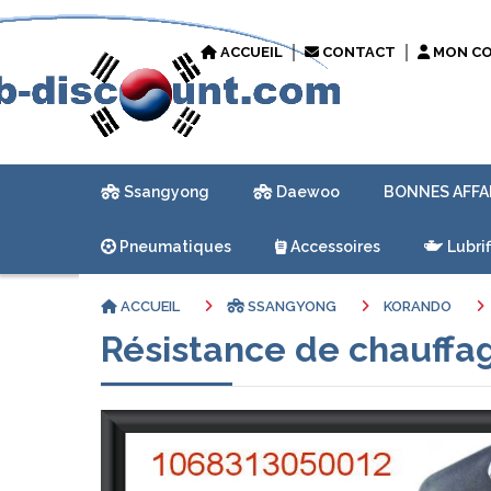
ACCUEIL
CONTACT
MON C
Ssangyong
Daewoo
BONNES AFFA
Pneumatiques
Accessoires
Lubrif
ACCUEIL
SSANGYONG
KORANDO
Résistance de chauffa