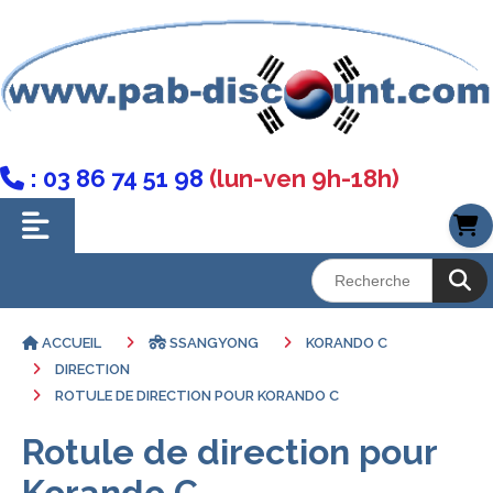
: 03 86 74 51 98
(lun-ven 9h-18h)

ACCUEIL
SSANGYONG
KORANDO C
DIRECTION
ROTULE DE DIRECTION POUR KORANDO C
Rotule de direction pour
Korando C