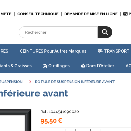
OMPTE
CONSEIL TECHNIQUE
DEMANDE DE MISE EN LIGNE
P
IRES
CEINTURES Pour Autres Marques
TRANSPORT 
iants & Graisses
Outillages
Docs D'Atelier
AC
SUSPENSION
ROTULE DE SUSPENSION INFÉRIEURE AVANT
nférieure avant
Ref :
1044541090020
95,50
€