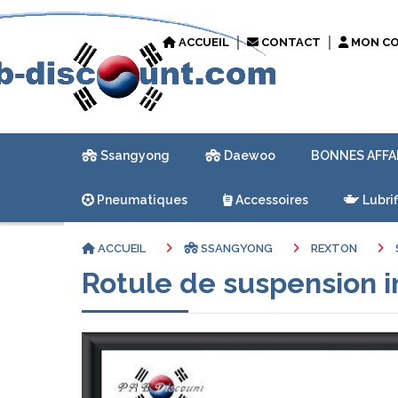
ACCUEIL
CONTACT
MON C
Ssangyong
Daewoo
BONNES AFFA
Pneumatiques
Accessoires
Lubrif
ACCUEIL
SSANGYONG
REXTON
Rotule de suspension i